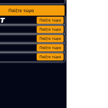
Παίξτε τώρα
Παίξτε τώρα
Παίξτε τώρα
Παίξτε τώρα
Παίξτε τώρα
Παίξτε τώρα