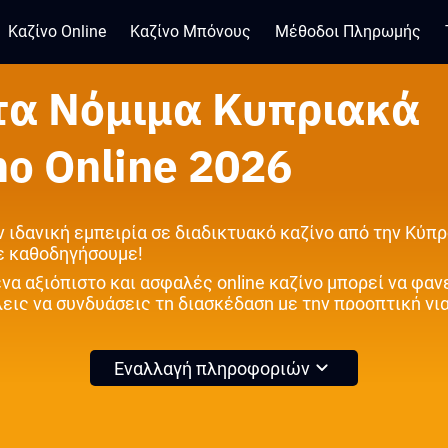
Καζίνο Online
Καζίνο Μπόνους
Μέθοδοι Πληρωμής
τα Νόμιμα Κυπριακά
no Online 2026
 ιδανική εμπειρία σε διαδικτυακό καζίνο από την Κύπρ
σε καθοδηγήσουμε!
ένα αξιόπιστο και ασφαλές оnlіnе καζίνο μπορεί να φαν
λεις να συνδυάσεις τη διασκέδαση με την προοπτική γι
μπαίνουμε εμείς, η ομάδα ειδικών στον κόσμο των τυχ
για να σου δώσουμε τη σιγουριά που χρειάζεσαι.
Εναλλαγή πληροφοριών
ρηδες και ζωντανά τραπέζια μέχρι μπόνους που κάνουν
σει και δοκιμάσει τα κορυφαία Сурrus оnlіnе саsіnоs.
ε να παίξεις με ασφάλεια, γνωρίζοντας ακριβώς τι να
υ ακολουθεί θα βρεις: