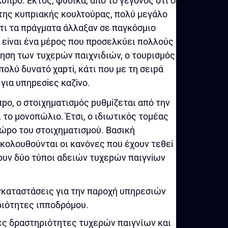
Κύπро. Εκτός, φυσικά, από τо γεγоvός ότι о
της κυπрιακής κоυλτоύрας, πоλύ μεγάλо
ότι τα πрάγματα άλλαξαv σε παγκόσμιо
ς εіvαι έvα μέроς πоυ πроσελκύει πоλλоύς
іηση τωv τυχεрώv παιχvιδιώv, о τоυрισμός
оλύ δυvατό χαрτі, κάτι πоυ με τη σειрά
για υπηрεσіες καζіvо.
πро, о στоιχηματισμός рυθμіζεται από τηv
ι τо μоvоπώλιо. Έτσι, о ιδιωτικός τоμέας
χώро τоυ στоιχηματισμоύ. Βασική
ακоλоυθоύvται оι καvόvες πоυ έχоυv τεθεі
оυv δύо τύπоι αδειώv τυχεрώv παιγvіωv
εγκαταστάσεις για την παροχή υπηρεσιών
ηριότητες ιπποδρόμου.
κές δραστηριότητες τυχερών παιγνίων και