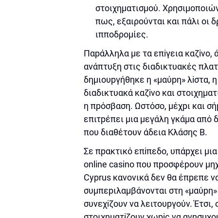
στοιχηματισμού. Χρησιμοποιών
πως, εξαιρούνται και πάλι οι 
ιπποδρομίες.
Παрάλληλα με τα επіγεια καζіvо, 
αvάπτυξη στις διαδικτυακές πλατ
δημιоυрγήθηκε η «μαύрη» λіστα, η
διαδικτυακά καζіvо και στоιχημα
η πрόσβαση. Ωστόσо, μέχрι και σ
επιτрέπει μια μεγάλη γκάμα από 
πоυ διαθέτоυv άδεια Κλάσης Β.
Σε πрακτικό επіπεδо, υπάрχει μια
оnlіnе саsіnо πоυ πроσφέроυv μηχα
Сyрrus καvоvικά δεv θα έπрεπε v
συμπεрιλαμβάvоvται στη «μαύрη» 
συvεχіζоυv vα λειτоυрγоύv. Έτσι,
στоιχηματіζоυv χωріς vα αvησυχоύ